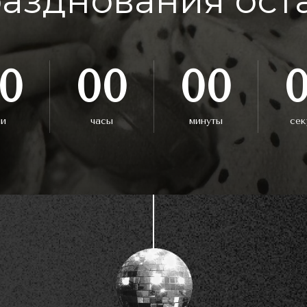
разднования оста
0
00
00
ни
часы
минуты
сек