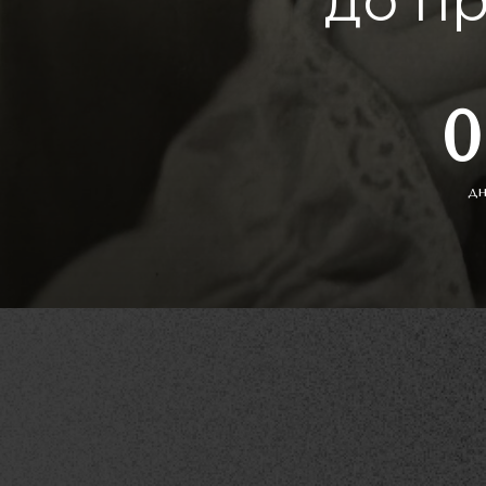
до п
0
д