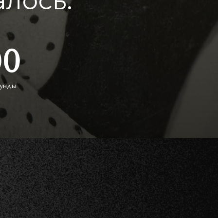
лось:
00
унды