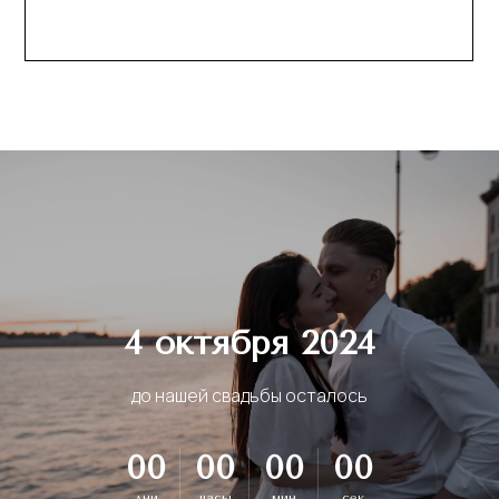
4 октября 2024
до нашей свадьбы осталось
00
00
00
00
дни
часы
мин
сек