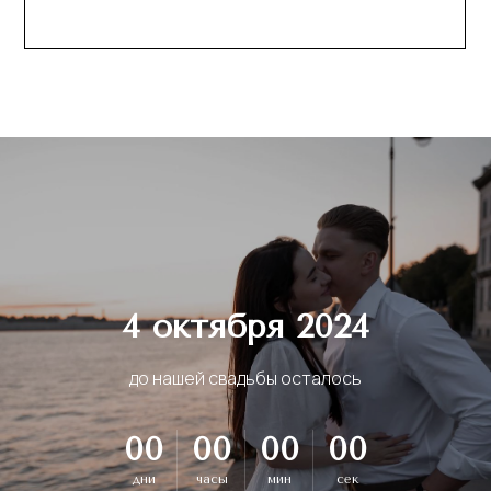
4 октября 2024
до нашей свадьбы осталось
00
00
00
00
дни
часы
мин
сек