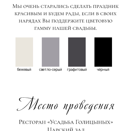
бежевый
светло-серый
графитовый
чёрный