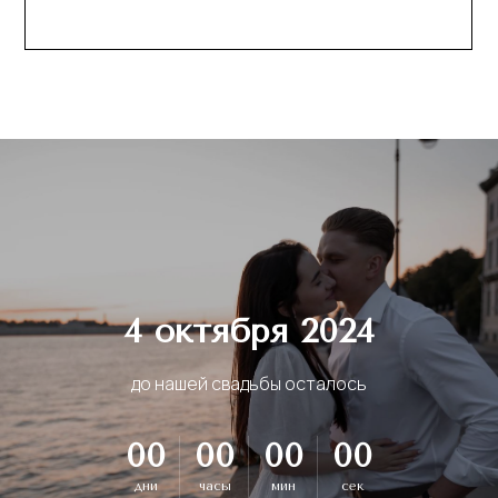
4 октября 2024
до нашей свадьбы осталось
00
00
00
00
дни
часы
мин
сек